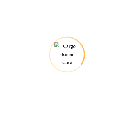
://youtu.be/mgBUo75wsHg?si=BpS61e1W41_6xsN0
pua
e mir die sechsjährige Nelipua vorgestellt. Sie leidet an einer
 wahrnehmen. Gespräche, Schulunterricht und die Stimmen ihrer
rn in…
tsfeier