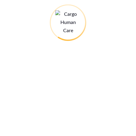
persönlichen Daten.
Recht auf Auskunft (Art.15 DSGVO)
Sie haben das Recht, Ihre persönlichen Daten einzusehen
und Information über die
Datenverarbeitung zu erhalten.
Ihre Rechte können Sie per Mail oder Brief an den
Schriftwart oder an die Geschäftsstelle des Vereins
geltend machen.
Die Anwendung des Datenschutzes des Vereins richtet
sich nach den aktuellen gesetzlichen
Vorgaben.
Stand Mai 2018
Einzelheiten zu Verarbeitungstätigkeiten und Verfahren
sind im
anliegenden Dokument
beschrieben.