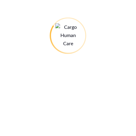
verwandte Beiträge
Rückblick 2025
Videos
Dezember 24, 2025
Oktober 5, 2023
„We are book explorers“
noch mehr Ferienaktivitäten
September 8, 2023
Juni 6, 2023
Ferienaktivitäten mit dem ChiCa-Team
Mai 7, 2023
einen Kommentar schreiben