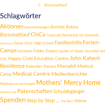
Bürostadtlauf
Schlagwörter
Aktionen
Berichte
Bubisa
Auszeichnungen
ChiCa
Bürostadtlauf
Corporate Partnership for Humanity
Ferien-
Familienhilfe
Elazar Girls' High School
Dispensary
Camps
Fokko Doyen
Gesichter bei
Fernsehen
Garden of Siloam
John Kaheni
Happy Child Education Centre
CHC
Residence
Marsabit
Medical
Kalender
Karare
Medical Centre
Medienberichte
Camp
Mothers' Mercy Home
Mitgliederversammlungen
Patenschaften
Schulabgänger
Partnerschaft
Spenden
Step by Step ...
Videos
The Nest