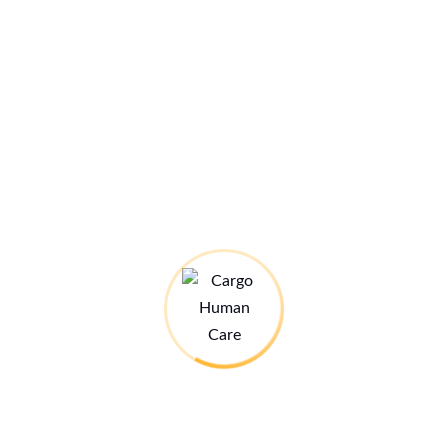
Das ist Cargo Human Care
Wir stellen uns vor (mit einem Video auf youtube)
Unser Spendenbarometer
Das Spendenbarometer für unser kommendes
Ausbildungszentrum.
Alle Infos hier:
Stand: 28.07.26