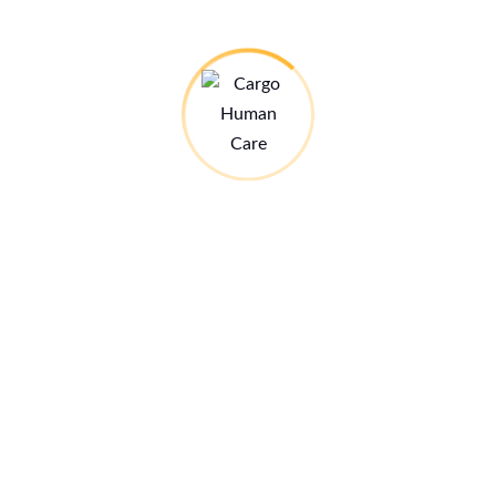
Ausbildungszentrum.
Alle Infos hier:
Stand: 28.07.26
Infos zum Ausbildungszentrum
21€ MED-Jahreskarte
Kleine Spende – grosse Wirkung:
Mehr dazu hier:
Newsletter abonnieren:
4x jährlich versenden wir unseren Newsletter in PDF-Form.