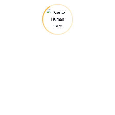
ms annähernd die Summe beisammen, die erforderlich ist.
t der nötigen Einrichtung zu versehen. Wir suchen noch nach
me und der Küche. Auch wird noch Geld für Außenanlagen und
re als stabil. Neben diesem diesjährigen Schwerpunkt geht
ers‘ Mercy Home und im CHC Medical Centre weiter – all das
n optimistisch, dass wir mit der großartigen Hilfe vieler Cargo
r das Projekt weiter erfolgreich nach vorne bringen können.
 Mitglieder, deren Spenden einen erheblichen Beitrag zu den
ich ehrenamtliche Arbeit im Verein kann der Löwenanteil jedes
– lediglich 0,4 Prozent verwenden wir für die