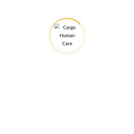
Unser Spendenbarometer
Das Spendenbarometer für unser kommendes
Ausbildungszentrum.
Alle Infos hier:
Stand: 28.07.26
Infos zum Ausbildungszentrum
21€ MED-Jahreskarte
Kleine Spende – grosse Wirkung:
Mehr dazu hier: