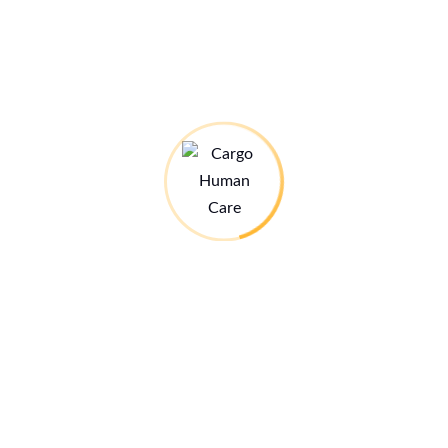
Wir stellen uns vor (mit einem Video auf youtube)
Unser Spendenbarometer
Das Spendenbarometer für unser kommendes
Ausbildungszentrum.
Alle Infos hier:
Stand: 28.07.26
Infos zum Ausbildungszentrum