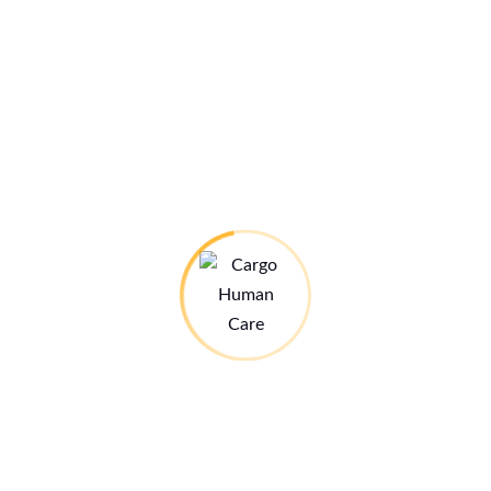
Das ist Cargo Human Care
Wir stellen uns vor (mit einem Video auf youtube)
Unser Spendenbarometer
Das Spendenbarometer für unser kommendes
Ausbildungszentrum.
Alle Infos hier:
Stand: 28.07.26
Infos zum Ausbildungszentrum