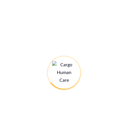
Stand: 28.07.26
Infos zum Ausbildungszentrum
21€ MED-Jahreskarte
Kleine Spende – grosse Wirkung:
Mehr dazu hier:
Newsletter abonnieren:
4x jährlich versenden wir unseren Newsletter in PDF-Form.
zur Newsletteranmeldung