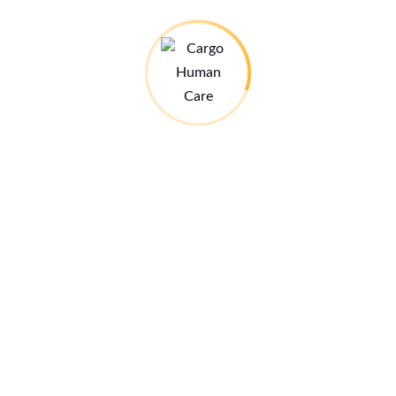
Das Spendenbarometer für unser kommendes
Ausbildungszentrum.
Alle Infos hier:
Stand: 28.07.26
Infos zum Ausbildungszentrum
21€ MED-Jahreskarte
Kleine Spende – grosse Wirkung:
Mehr dazu hier: